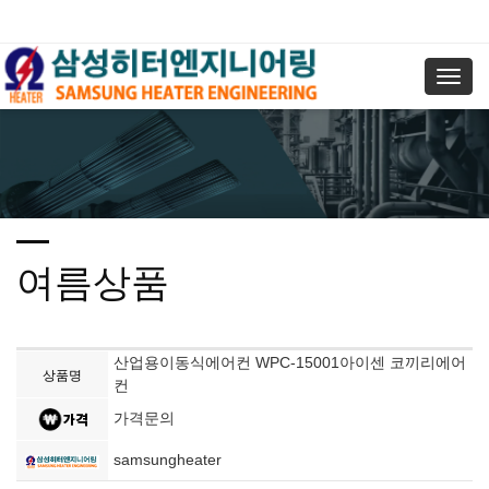
Toggl
navig
여름상품
산업용이동식에어컨 WPC-15001아이센 코끼리에어
상품명
컨
가격문의
samsungheater